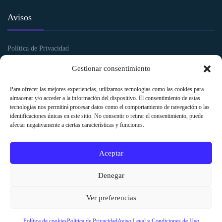
Avisos
Política de Privacidad
Política de Cookies
Gestionar consentimiento
Aviso legal y Condiciones de uso
Para ofrecer las mejores experiencias, utilizamos tecnologías como las cookies para
almacenar y/o acceder a la información del dispositivo. El consentimiento de estas
tecnologías nos permitirá procesar datos como el comportamiento de navegación o las
identificaciones únicas en este sitio. No consentir o retirar el consentimiento, puede
afectar negativamente a ciertas características y funciones.
Aceptar
Denegar
Ver preferencias
SAN MIGUEL Clínica Diagnóstico © 2026 |
Grupo Linared Informática
Política de cookies
Politica de Privacidad
Aviso Legal y Condiciones de Uso