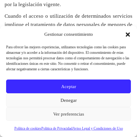
por la legislación vigente.
Cuando el acceso o utilización de determinados servicios
implique el tratamiento de datos personales de menores de
catorce años, será necesaria la intervención o autorización
Gestionar consentimiento
de quienes ostenten la patria potestad o representación
Para ofrecer las mejores experiencias, utilizamos tecnologías como las cookies para
legal.
almacenar y/o acceder a la información del dispositivo. El consentimiento de estas
tecnologías nos permitirá procesar datos como el comportamiento de navegación o las
El acceso a información clínica, informes médicos o
identificaciones únicas en este sitio. No consentir o retirar el consentimiento, puede
afectar negativamente a ciertas características y funciones.
pruebas diagnósticas se regirá por lo dispuesto en la Ley
41/2002, de 14 de noviembre, básica reguladora de la
Aceptar
autonomía del paciente, Ley 3/2005, de 8 de julio, de
información sanitaria y autonomía del paciente, y demás
Denegar
normativa sanitaria aplicable.
Ver preferencias
11. LEY APLICABLE Y JURISDICCION
Política de cookies
Politica de Privacidad
Aviso Legal y Condiciones de Uso