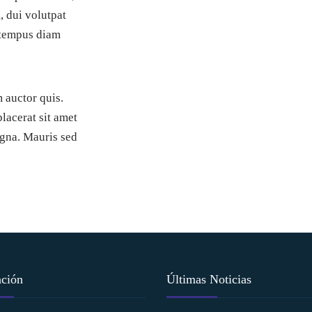
 dui volutpat
t tempus diam
 auctor quis.
placerat sit amet
agna. Mauris sed
ción
Últimas Noticias