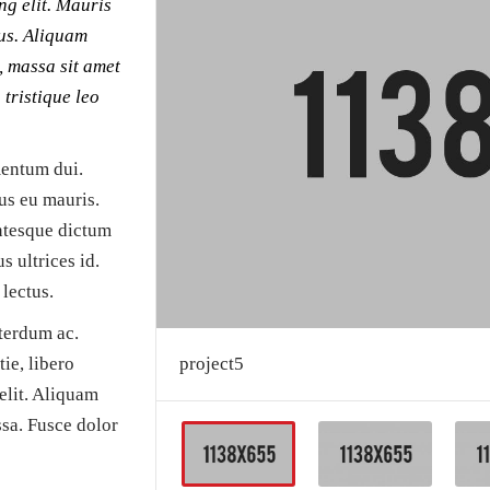
ng elit. Mauris
PLASENCIA
tus. Aliquam
, massa sit amet
 tristique leo
mentum dui.
bus eu mauris.
entesque dictum
s ultrices id.
 lectus.
terdum ac.
ie, libero
project5
elit. Aliquam
ssa. Fusce dolor