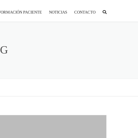
FORMACIÓN PACIENTE
NOTICIAS
CONTACTO
ORTAL PACIENTE
REPARACIÓN A LA PRUEBA
NG
S
NTIDADES CONCERTADAS