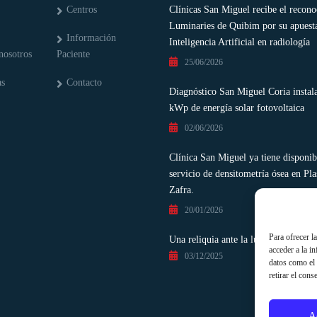
Centros
Clínicas San Miguel recibe el recon
Luminaries de Quibim por su apuesta
Información
Inteligencia Artificial en radiología
nosotros
Paciente
25/06/2026
as
Contacto
Diagnóstico San Miguel Coria instal
kWp de energía solar fotovoltaica
02/06/2026
Clínica San Miguel ya tiene disponib
servicio de densitometría ósea en Pla
Zafra.
20/01/2026
Para ofrecer l
Una reliquia ante la luz de la ciencia
acceder a la i
03/12/2025
datos como el 
retirar el cons
A