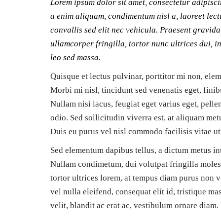
Lorem ipsum dolor sit amet, consectetur adipisci
a enim aliquam, condimentum nisl a, laoreet lec
convallis sed elit nec vehicula. Praesent gravida
ullamcorper fringilla, tortor nunc ultrices dui, in
leo sed massa.
Quisque et lectus pulvinar, porttitor mi non, ele
Morbi mi nisl, tincidunt sed venenatis eget, fini
Nullam nisi lacus, feugiat eget varius eget, pell
odio. Sed sollicitudin viverra est, at aliquam metu
Duis eu purus vel nisl commodo facilisis vitae ut
Sed elementum dapibus tellus, a dictum metus in
Nullam condimetum, dui volutpat fringilla molest
tortor ultrices lorem, at tempus diam purus non v
vel nulla eleifend, consequat elit id, tristique ma
velit, blandit ac erat ac, vestibulum ornare diam.