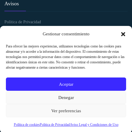
Avisos
Política de Privacidad
Política de Cookies
Gestionar consentimiento
Aviso legal y Condiciones de uso
Para ofrecer las mejores experiencias, utilizamos tecnologías como las cookies para
almacenar y/o acceder a la información del dispositivo. El consentimiento de estas
tecnologías nos permitirá procesar datos como el comportamiento de navegación o las
identificaciones únicas en este sitio. No consentir o retirar el consentimiento, puede
afectar negativamente a ciertas características y funciones.
Aceptar
Denegar
Ver preferencias
SAN MIGUEL Clínica Diagnóstico © 2026 |
Grupo Linared Informática
Política de cookies
Politica de Privacidad
Aviso Legal y Condiciones de Uso