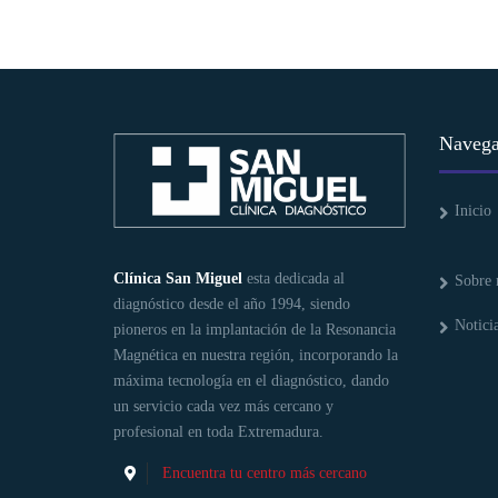
Navega
Inicio
Clínica San Miguel
esta dedicada al
Sobre 
diagnóstico desde el año 1994, siendo
Notici
pioneros en la implantación de la Resonancia
Magnética en nuestra región, incorporando la
máxima tecnología en el diagnóstico, dando
un servicio cada vez más cercano y
profesional en toda Extremadura.
Encuentra tu centro más cercano