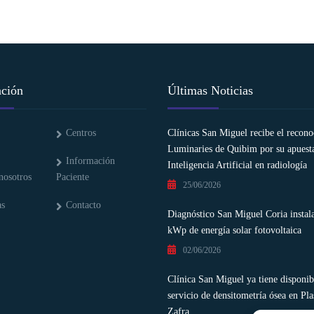
ción
Últimas Noticias
Centros
Clínicas San Miguel recibe el recon
Luminaries de Quibim por su apuesta
Información
Inteligencia Artificial en radiología
nosotros
Paciente
25/06/2026
as
Contacto
Diagnóstico San Miguel Coria instal
kWp de energía solar fotovoltaica
02/06/2026
Clínica San Miguel ya tiene disponib
servicio de densitometría ósea en Pla
Zafra.