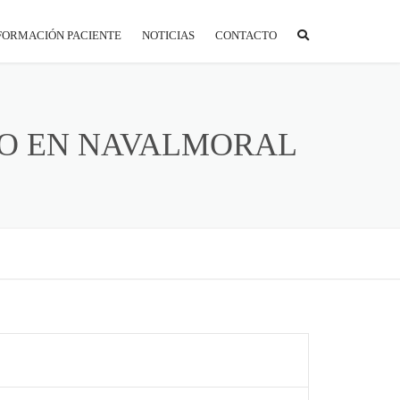
FORMACIÓN PACIENTE
NOTICIAS
CONTACTO
ORTAL PACIENTE
REPARACIÓN A LA PRUEBA
CO EN NAVALMORAL
S
NTIDADES CONCERTADAS