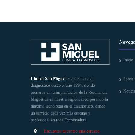
Navega
Inicio
Clínica San Miguel
esta dedicada al
Sobre 
diagnóstico desde el año 1994, siendo
Notici
pioneros en la implantación de la Resonancia
Magnética en nuestra región, incorporando la
máxima tecnología en el diagnóstico, dando
un servicio cada vez más cercano y
profesional en toda Extremadura.
Encuentra tu centro más cercano