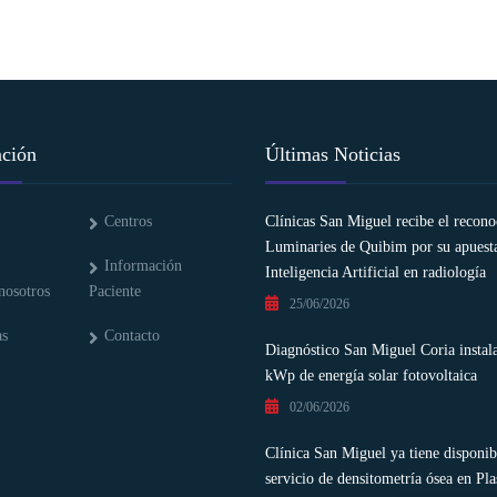
ción
Últimas Noticias
Centros
Clínicas San Miguel recibe el recon
Luminaries de Quibim por su apuesta
Información
Inteligencia Artificial en radiología
nosotros
Paciente
25/06/2026
as
Contacto
Diagnóstico San Miguel Coria instal
kWp de energía solar fotovoltaica
02/06/2026
Clínica San Miguel ya tiene disponib
servicio de densitometría ósea en Pla