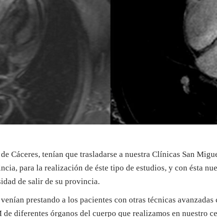
a de Cáceres, tenían que trasladarse a nuestra Clínicas San Migu
ncia, para la realización de éste tipo de estudios, y con ésta nu
idad de salir de su provincia.
 se venían prestando a los pacientes con otras técnicas avanza
 de diferentes órganos del cuerpo que realizamos en nuestro ce