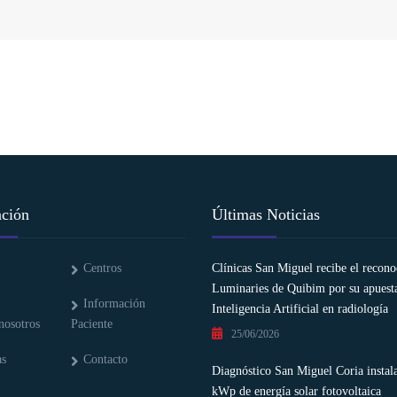
ción
Últimas Noticias
Centros
Clínicas San Miguel recibe el recon
Luminaries de Quibim por su apuesta
Información
Inteligencia Artificial en radiología
nosotros
Paciente
25/06/2026
as
Contacto
Diagnóstico San Miguel Coria instal
kWp de energía solar fotovoltaica