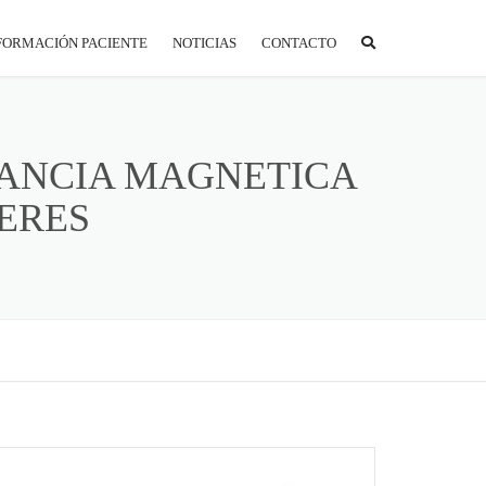
FORMACIÓN PACIENTE
NOTICIAS
CONTACTO
ORTAL PACIENTE
REPARACIÓN A LA PRUEBA
NANCIA MAGNETICA
ERES
S
NTIDADES CONCERTADAS