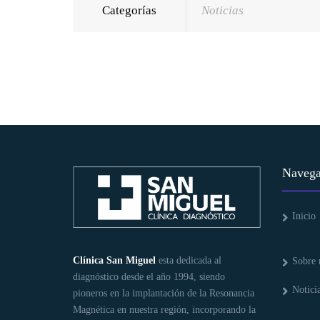
Categorías
Noticias
Navega
Inicio
Clínica San Miguel
esta dedicada al
Sobre 
diagnóstico desde el año 1994, siendo
Notici
pioneros en la implantación de la Resonancia
Magnética en nuestra región, incorporando la